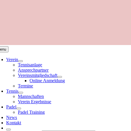
enu
Verein
Tennisanlage
Ansprechpartner
Vereinsmitgliedschaft
Online Anmeldung
Termine
Tennis
Mannschaften
Verein Ergebnisse
Padel
Padel Training
News
Kontakt