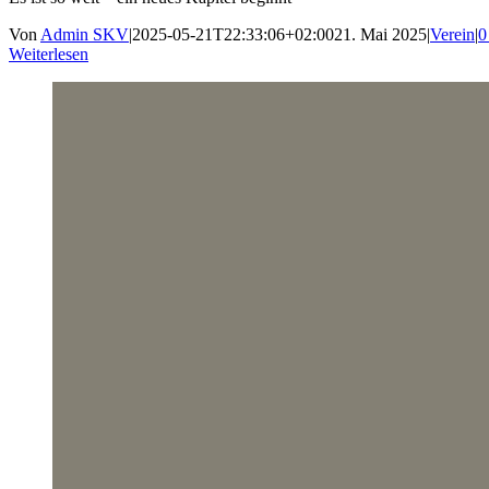
Von
Admin SKV
|
2025-05-21T22:33:06+02:00
21. Mai 2025
|
Verein
|
0
Weiterlesen