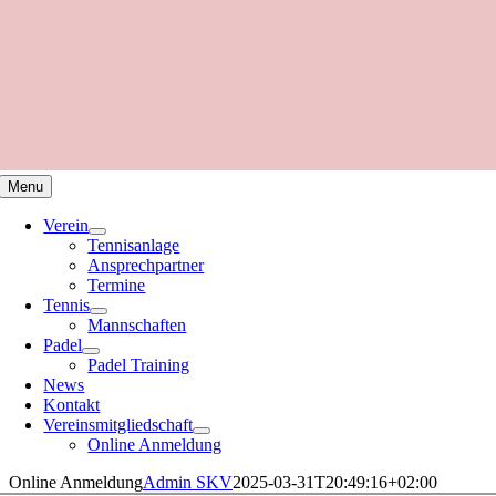
Menu
Verein
Tennisanlage
Ansprechpartner
Termine
Tennis
Mannschaften
Padel
Padel Training
News
Kontakt
Vereinsmitgliedschaft
Online Anmeldung
Online Anmeldung
Admin SKV
2025-03-31T20:49:16+02:00