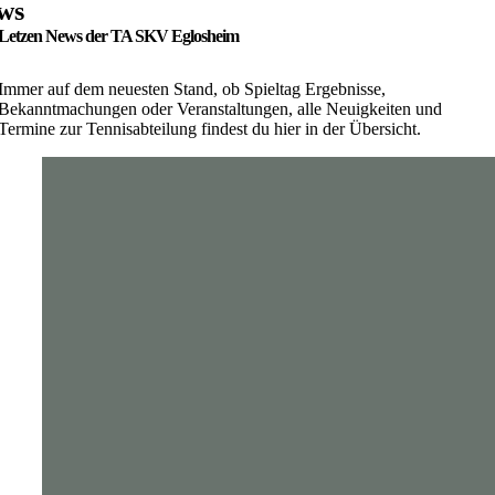
ws
Letzen News der TA SKV Eglosheim
Immer auf dem neuesten Stand, ob Spieltag Ergebnisse,
Bekanntmachungen oder Veranstaltungen, alle Neuigkeiten und
Termine zur Tennisabteilung findest du hier in der Übersicht.